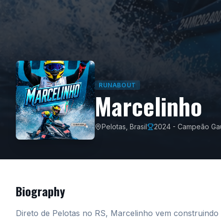
RUNABOUT
Marcelinho
Pelotas, Brasil
2024 - Campeão Gaú
Biography
Direto de Pelotas no RS, Marcelinho vem construindo s