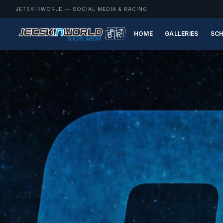
JETSKI
N
WORLD
— SOCIAL MEDIA & RACING
🇵🇹
🇧🇷
HOME
GALLERIES
SCH