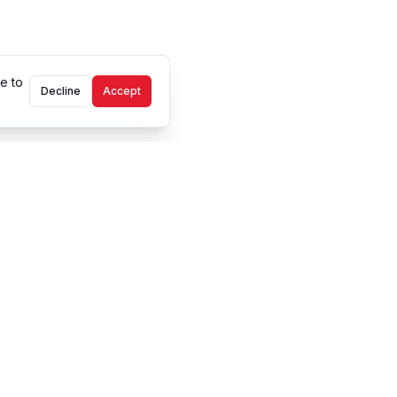
e to
Decline
Accept