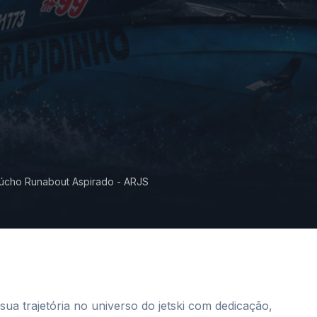
cho Runabout Aspirado - ARJS
ua trajetória no universo do jetski com dedicação,