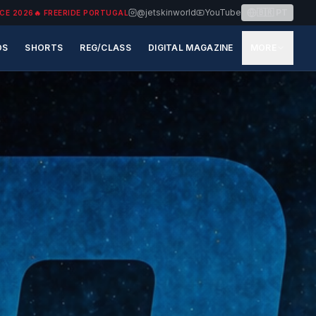
@jetskinworld
YouTube
🇧🇷
PT
CE 2026
🔥
FREERIDE PORTUGAL
OS
SHORTS
REG/CLASS
DIGITAL MAGAZINE
MORE