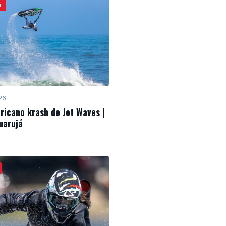
a
26
ricano krash de Jet Waves |
uarujá