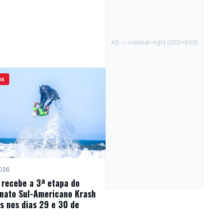
ante espere que o modelo seja
ssível a uma gama maior de
ele não será lançado na Austrália,
ecepção dos entusiastas de
ralianos.
AD —
sidebar-right
(
200
×
600
)
as
2026
 recebe a 3ª etapa do
ato Sul-Americano Krash
s nos dias 29 e 30 de