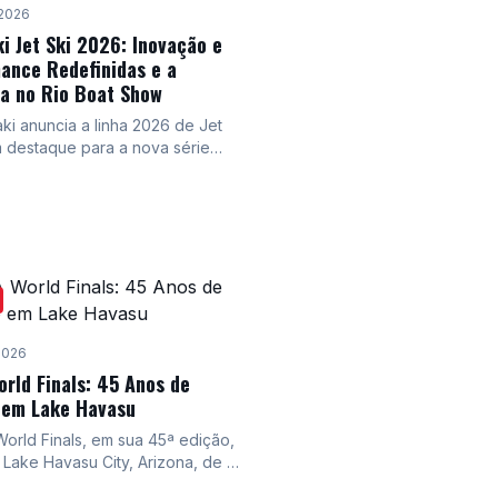
a ação se espalha por todos os
2026
o esporte. PWC Sprint Racing
i Jet Ski 2026: Inovação e
niciou suas rodadas em Ohio,
ance Redefinidas e a
no desenvolvimento júnior e nas
a no Rio Boat Show
acionais. A profundidade da
ão e a variedade de estilos
ki anuncia a linha 2026 de Jet
 continuam a definir o ritmo do
m destaque para a nova série
à medida que a temporada
 atualizações visuais nas linhas
m direção ao verão.
 e Ultra 310. A marca também
presença no Rio Boat Show
m foco em acessórios
ntes e na apresentação da sua
pleta de alta performance,
ndo sua liderança no mercado
2026
orld Finals: 45 Anos de
em Lake Havasu
orld Finals, em sua 45ª edição,
 Lake Havasu City, Arizona, de 3
utubro. O evento reunirá os