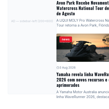
Avon Park Recebe Novament
Watercross National Tour de
de Agosto
A LIQUI MOLY Pro Watercross Na
AD —
sidebar-left
(
200
×
600
)
Tour retorna a Avon Park, Flórid
seu terceiro ano consecutivo e
Verona, de 14 a 16 de agosto. O
news
promete três dias de corridas de
velocidade, apresentações de est
desafiadoras da gravidade e c
televisionada nacionalmente.
3 Aug 2026
Yamaha revela linha WaveRu
2026 com novos recursos e 
aprimorados
A Yamaha Motor Australia anunci
linha WaveRunner 2026, destac
inovações em design e tecnolog
todos os modelos. A série GP, V