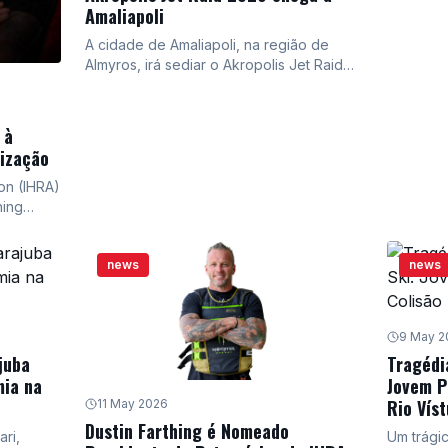
melhores 
Amaliapoli
para com
A cidade de Amaliapoli, na região de
incluindo
Almyros, irá sediar o Akropolis Jet Raid
Além das
2026, um dos maiores eventos
e conven
internacionais de jet ski, de 8 a 14 de
junho. A competição contará com atletas
 à
de diversos países e promoverá o
ização
turismo local.
ion (IHRA)
hing
solidando
o no
news
news
 da
idades
já
no
9 May 2
tercraft
juba
Tragédi
mia na
Jovem P
gica da
Rio Víst
11 May 2026
em drag
Dustin Farthing é Nomeado
re,
ri,
Um trági