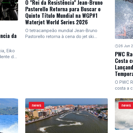
O "Rei da Resistência" Jean-Bruno
Pastorello Retorna para Buscar o
Quinto Título Mundial na WGP#1
Waterjet World Series 2026
O tetracampeão mundial Jean-Bruno
ência da
Pastorello retorna à cena do jet ski
profissional para disputar o WGP#1
26 Jun 
Waterjet World Series 2026, com o
ia, Eiko
PWC Rac
objetivo de conquistar um inédito quinto
dente da
Costa c
título mundial. Após um período como
om um
Lançand
treinador, ele enfrentará uma nova
 vendas,
geração de talentos em Burgas, Bulgária,
Tempor
odutos,
de 8 a 12 de julho.
icletas e
O PWC Ra
gos de
costa a 
diversas
importan
news
news
Desde Hy
o campeo
Lakes Wa
Watercro
Canadian