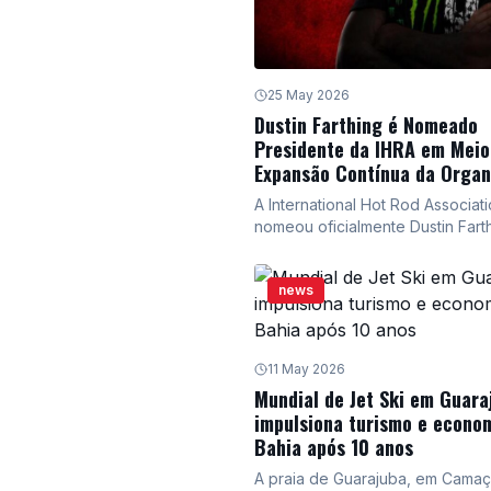
25 May 2026
Dustin Farthing é Nomeado
Presidente da IHRA em Meio
Expansão Contínua da Organ
A International Hot Rod Associat
nomeou oficialmente Dustin Fart
como seu novo Presidente, con
o experiente piloto e empresári
news
centro dos planos de expansão
organização em diversas modal
do automobilismo. Farthing, que 
desempenhou um papel crucial 
11 May 2026
lançamento da nova IHRA Pro Wa
Mundial de Jet Ski em Guara
Series, agora supervisionará o
impulsiona turismo e econo
crescimento e a direção estraté
Bahia após 10 anos
empresa em divisões que inclu
racing, corrida de barcos offsho
A praia de Guarajuba, em Camaça
motonáutica e muito mais.