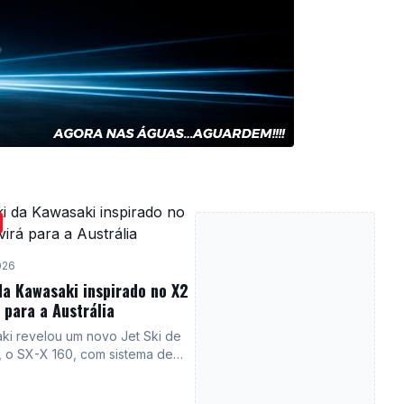
026
 da Kawasaki inspirado no X2
 para a Austrália
ki revelou um novo Jet Ski de
, o SX-X 160, com sistema de
de guidão fixo, semelhante ao
modelo X2 dos anos 80. Embora