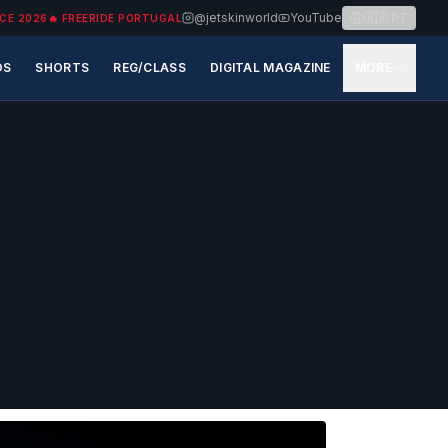
@jetskinworld
YouTube
🇧🇷
PT
CE 2026
🔥
FREERIDE PORTUGAL
OS
SHORTS
REG/CLASS
DIGITAL MAGAZINE
MORE