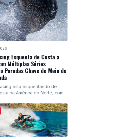
2026
ing Esquenta de Costa a
om Múltiplas Séries
o Paradas Chave de Meio de
ada
cing está esquentando de
costa na América do Norte, com
 séries realizando paradas
tes de meio de temporada.
droDrags se preparando para
nato em novembro e Great
tercross em Wisconsin, até Pro
ss no Texas e Western
 Watercross Association em