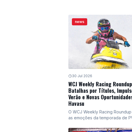
Recreation Series recebem atua
significativas, prometendo maior
e desempenho para os entusiast
skis.
news
30 Jul 2026
WCJ Weekly Racing Roundup
Batalhas por Títulos, Impuls
Verão e Novas Oportunidade
Havasu
O WCJ Weekly Racing Roundup
as emoções da temporada de 
2026, com competições acirrada
possíveis novas classes nas Fina