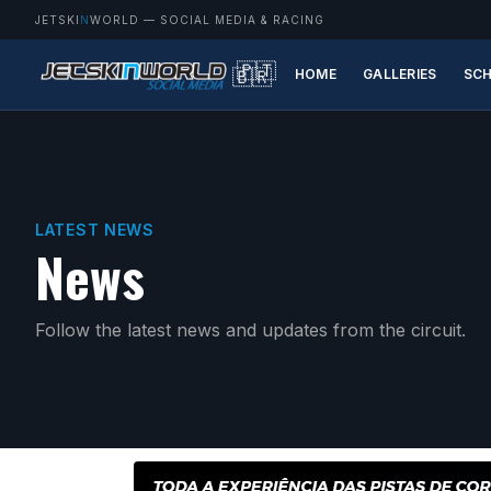
JETSKI
N
WORLD
— SOCIAL MEDIA & RACING
🇵🇹
🇧🇷
HOME
GALLERIES
SCH
LATEST NEWS
News
Follow the latest news and updates from the circuit.