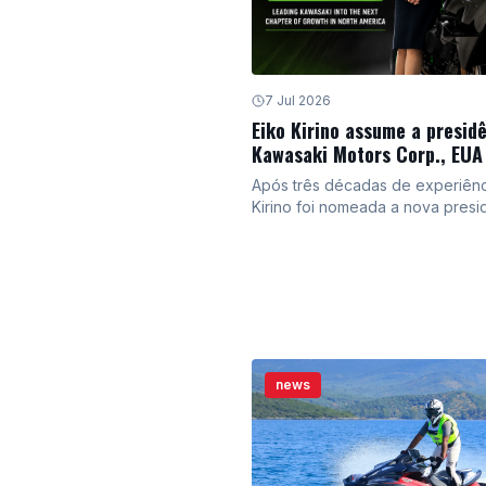
7 Jul 2026
Eiko Kirino assume a presid
Kawasaki Motors Corp., EUA
Após três décadas de experiênc
Kirino foi nomeada a nova presi
Kawasaki Motors Corp., EUA. C
histórico que inclui atuações em
marketing e planejamento de pr
Kirino traz uma paixão por motoc
um histórico de sucesso em car
liderança na empresa.
news