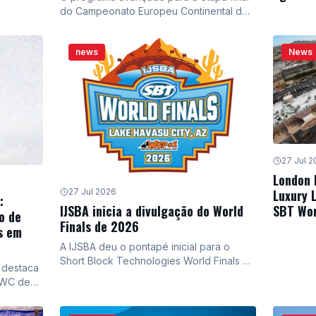
lizações
do Campeonato Europeu Continental de
 conforto
Aquabike UIM de 2026 em Vichy, França,
as de jet
foi divulgado. A competição, que
news
News
acontecerá de 4 a 6 de setembro,
promete disputas acirradas em doze
categorias, com vários títulos ainda em
aberto.
27 Jul 
London 
27 Jul 2026
Luxury 
:
IJSBA inicia a divulgação do World
SBT Wor
o de
Finals de 2026
s em
A IJSBA deu o pontapé inicial para o
Short Block Technologies World Finals de
 destaca
2026, que será realizado de 3 a 11 de
PWC de
outubro em Lake Havasu City, Arizona. A
s,
45ª edição do evento promete ser de
is