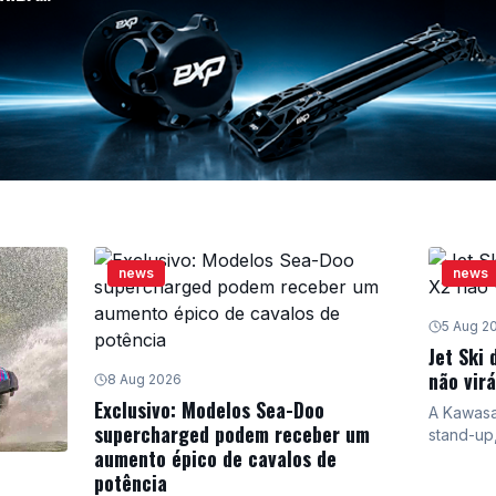
news
news
5 Aug 2
Jet Ski
não virá
8 Aug 2026
Exclusivo: Modelos Sea-Doo
A Kawasa
supercharged podem receber um
stand-up
aumento épico de cavalos de
direção 
potência
icônico 