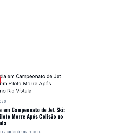
pilotos de jet ski do mundo
petir em diversas modalidades,
 corrida, freestyle e vintage.
 competições, haverá uma feira
ção para proprietários de PWC.
026
a em Campeonato de Jet Ski:
iloto Morre Após Colisão no
ula
co acidente marcou o