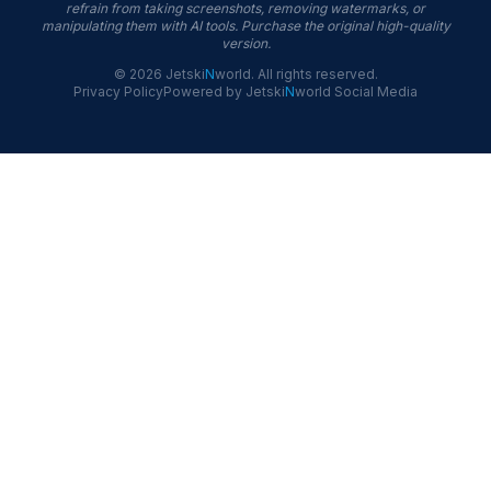
refrain from taking screenshots, removing watermarks, or
manipulating them with AI tools. Purchase the original high-quality
version.
©
2026
Jetski
N
world
.
All rights reserved.
Privacy Policy
Powered by
Jetski
N
world
Social Media