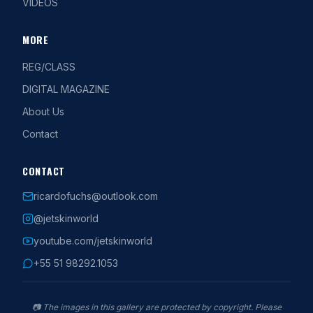
VIDEOS
MORE
REG/CLASS
DIGITAL MAGAZINE
About Us
Contact
CONTACT
ricardofuchs@outlook.com
@jetskinworld
youtube.com/jetskinworld
+55 51 98292.1053
📷
The images in this gallery are protected by copyright. Please