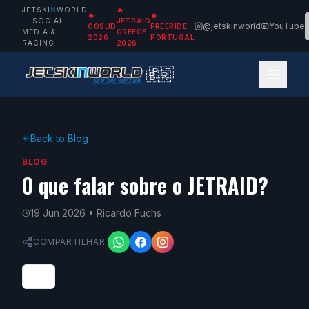
JETSKI
N
WORLD
🔥
🔥
🔥
— SOCIAL
JETRAID
@jetskinworld
YouTube
COSUD
FREERIDE
MEDIA &
GREECE
2026
PORTUGAL
RACING
2026
🇵🇹
🇧🇷
Back to Blog
BLOG
O que falar sobre o JETRAID?
19 Jun 2026
• Ricardo Fuchs
COMPARTILHAR
1