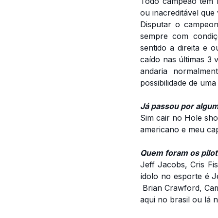
Todo campeão tem hi
ou inacreditável que 
Disputar o campeona
sempre com condiçõ
sentido a direita e
caído nas últimas 3
andaria normalment
possibilidade de uma 
Já passou por algum
Sim cair no Hole sh
americano e meu cap
Quem foram os pilot
Jeff Jacobs, Cris F
ídolo no esporte é 
Brian Crawford, Cami
aqui no brasil ou lá