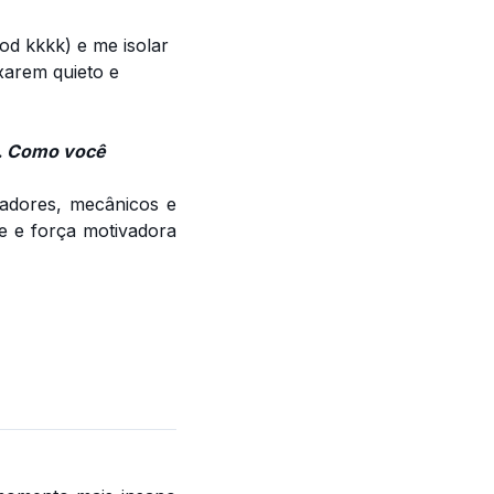
od kkkk) e me isolar
xarem quieto e
e. Como você
nadores, mecânicos e
e e força motivadora