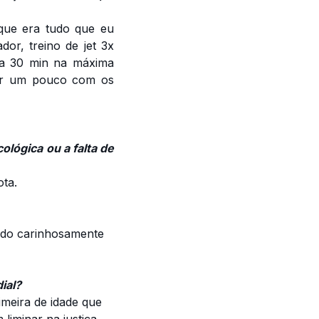
que era tudo que eu
or, treino de jet 3x
 a 30 min na máxima
rtir um pouco com os
cológica ou a falta de
ota.
dado carinhosamente
ial?
rimeira de idade que
liminar na justiça