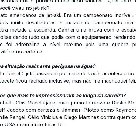
stórias que o público nunca ficou sabendo. Qual foi o
você viveu no jet-ski?
to americanos de jet-ski. Era um campeonato incrível, 
es muito desafiadoras. E metade do campeonato era 
 outra metade a esquerda. Ganhei uma prova com o esca
 voltas dando tudo que podia com o equipamento renden
e foi adrenalina a nível máximo pois uma quebra pr
vitória no certame.
a situação realmente perigosa na água?
ot e uns 4,5 jets passarem por cima de você, aconteceu n
acete ficou rachado inclusive, mas não me machuquei fel
os que mais te impressionaram ao longo da carreira?
ischetti, Chis Macclugage, meu primo Lorenzo e Dustin Mo
Jeff Jacobs com certeza o Jammer. Pilotos como Raymond
lle Rangel. Célio Vinicius e Diego Martinez contra quem co
 no USA eram muito feras tb.