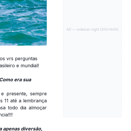
AD —
sidebar-right
(
200
×
600
)
os vrs perguntas
sileiro e mundial!
 Como era sua
 e presente, sempre
os 11 até a lembrança
sa todo dia almoçar
ia!!!!
a apenas diversão,