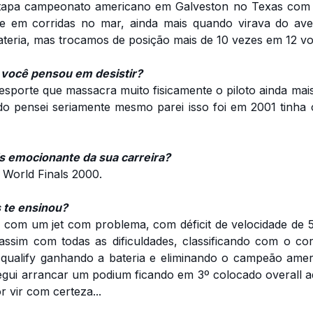
 Etapa campeonato americano em Galveston no Texas com
te em corridas no mar, ainda mais quando virava do av
teria, mas trocamos de posição mais de 10 vezes em 12 vol
ocê pensou em desistir?
 esporte que massacra muito fisicamente o piloto ainda m
 pensei seriamente mesmo parei isso foi em 2001 tinha 
ais emocionante da sua carreira?
World Finals 2000.
s te ensinou?
 com um jet com problema, com déficit de velocidade de
ssim com todas as dificuldades, classificando com o cor
qualify ganhando a bateria e eliminando o campeão ame
gui arrancar um podium ficando em 3º colocado overall aq
r vir com certeza...