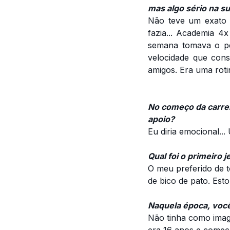
mas algo sério na su
Não teve um exato 
fazia... Academia 4
semana tomava o pe
velocidade que cons
amigos. Era uma rotin
No começo da carreira
apoio?
Eu diria emocional...
Qual foi o primeiro 
O meu preferido de 
de bico de pato. Est
Naquela época, você
Não tinha como imagin
era 16 anos e comece