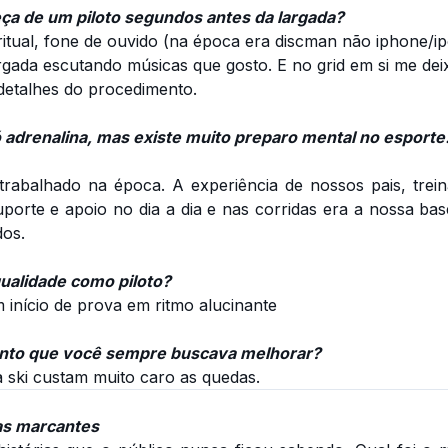
ça de um piloto segundos antes da largada?
itual, fone de ouvido (na época era discman não iphone/ip
gada escutando músicas que gosto. E no grid em si me dei
detalhes do procedimento.
adrenalina, mas existe muito preparo mental no esport
trabalhado na época. A experiência de nossos pais, trei
orte e apoio no dia a dia e nas corridas era a nossa bas
dos.
qualidade como piloto?
 início de prova em ritmo alucinante
ponto que você sempre buscava melhorar?
a ski custam muito caro as quedas.
ias marcantes