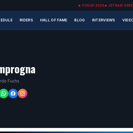
🔥
COSUD 2026
🔥
JETRAID GREE
EDULE
RIDERS
HALL OF FAME
BLOG
INTERVIEWS
VIDE
mprogna
ardo Fuchs