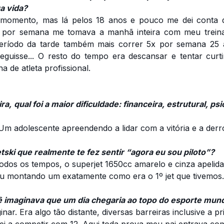
a vida?
momento, mas lá pelos 18 anos e pouco me dei conta 
x por semana me tomava a manhã inteira com meu treinad
ríodo da tarde também mais correr 5x por semana 25
eguisse... O resto do tempo era descansar e tentar cu
a de atleta profissional.
, qual foi a maior dificuldade: financeira, estrutural, psi
 Um adolescente apreendendo a lidar com a vitória e a derr
jetski que realmente te fez sentir “agora eu sou piloto”?
todos os tempos, o superjet 1650cc amarelo e cinza apeli
ou montando um exatamente como era o 1º jet que tivemos.
 imaginava que um dia chegaria ao topo do esporte mund
ar. Era algo tão distante, diversas barreiras inclusive a p
i a competir com 12. Aqui toda prova meu pai entrava com 