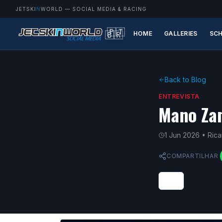
JETSKI
N
WORLD
— SOCIAL MEDIA & RACING
🇵🇹
🇧🇷
HOME
GALLERIES
SCH
Back to Blog
ENTREVISTA
Mano Za
1 Jun 2026
• Ric
COMPARTILHAR
0