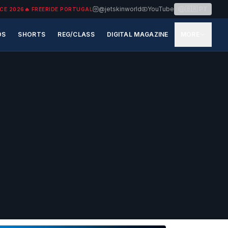
@jetskinworld
YouTube
🇧🇷
PT
CE 2026
🔥
FREERIDE PORTUGAL
OS
SHORTS
REG/CLASS
DIGITAL MAGAZINE
MORE