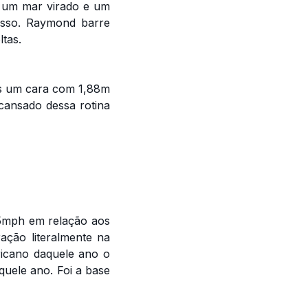
 um mar virado e um
esso. Raymond barre
tas.
ais um cara com 1,88m
cansado dessa rotina
 5mph em relação aos
ação literalmente na
ricano daquele ano o
uele ano. Foi a base