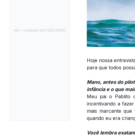
AD —
sidebar-left
(
200
×
600
)
Hoje nossa entrevis
para que todos possa
Mano, antes do pilo
infância e o que ma
Meu pai o Pablito 
incentivando a fazer
mais marcante que 
quando eu era criança
Você lembra exatam