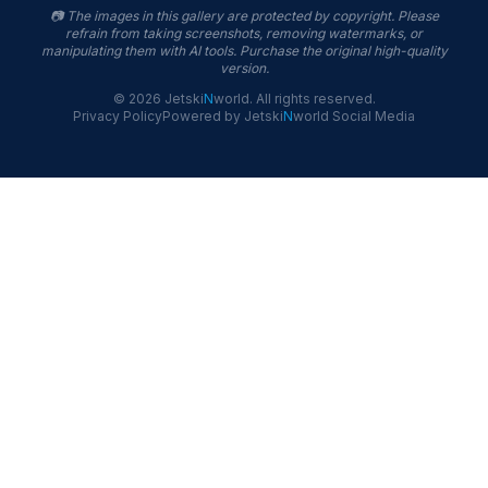
📷
The images in this gallery are protected by copyright. Please
refrain from taking screenshots, removing watermarks, or
manipulating them with AI tools. Purchase the original high-quality
version.
©
2026
Jetski
N
world
.
All rights reserved.
Privacy Policy
Powered by
Jetski
N
world
Social Media