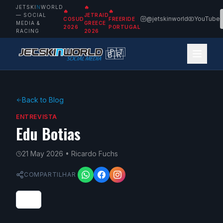
JETSKI
N
WORLD
🔥
🔥
🔥
— SOCIAL
JETRAID
@jetskinworld
YouTube
COSUD
FREERIDE
MEDIA &
GREECE
2026
PORTUGAL
RACING
2026
🇵🇹
🇧🇷
Back to Blog
ENTREVISTA
Edu Botias
21 May 2026
• Ricardo Fuchs
COMPARTILHAR
0