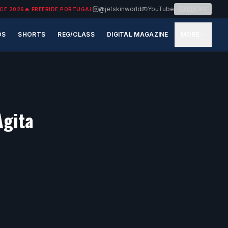
@jetskinworld
YouTube
🇧🇷
PT
CE 2026
🔥
FREERIDE PORTUGAL
OS
SHORTS
REG/CLASS
DIGITAL MAGAZINE
MORE
Agita