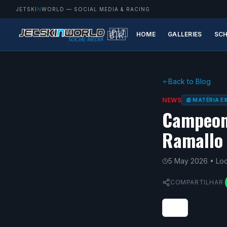
JETSKI
N
WORLD
— SOCIAL MEDIA & RACING
🇵🇹
🇧🇷
HOME
GALLERIES
SCH
Back to Blog
NEWS
📰 MATÉRIA 
Campeona
Ramallo
5 May 2026
• Lo
COMPARTILHAR
0