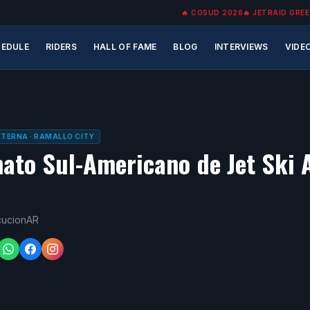
🔥
COSUD 2026
🔥
JETRAID GREE
EDULE
RIDERS
HALL OF FAME
BLOG
INTERVIEWS
VIDE
EXTERNA
· RAMALLO CITY
to Sul-Americano de Jet Ski 
cucionAR