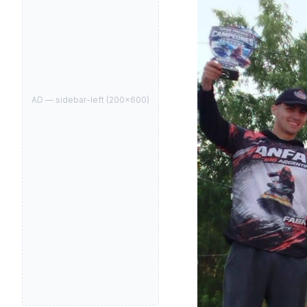
AD —
sidebar-left
(
200
×
600
)