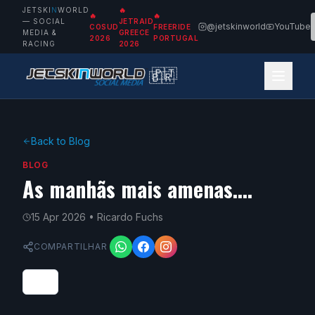
JETSKI
N
WORLD
🔥
🔥
🔥
— SOCIAL
JETRAID
@jetskinworld
YouTube
COSUD
FREERIDE
MEDIA &
GREECE
2026
PORTUGAL
RACING
2026
🇵🇹
🇧🇷
Back to Blog
BLOG
As manhãs mais amenas....
15 Apr 2026
• Ricardo Fuchs
COMPARTILHAR
0