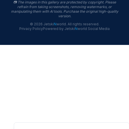
📷
The images in this gallery are protected by copyright. Please
refrain from taking screenshots, removing watermarks, or
manipulating them with AI tools. Purchase the original high-quality
version.
©
2026
Jetski
N
world
.
All rights reserved.
Privacy Policy
Powered by
Jetski
N
world
Social Media