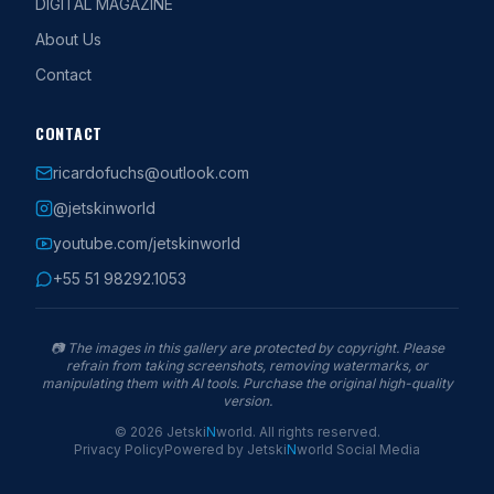
DIGITAL MAGAZINE
About Us
Contact
CONTACT
ricardofuchs@outlook.com
@jetskinworld
youtube.com/jetskinworld
+55 51 98292.1053
📷
The images in this gallery are protected by copyright. Please
refrain from taking screenshots, removing watermarks, or
manipulating them with AI tools. Purchase the original high-quality
version.
©
2026
Jetski
N
world
.
All rights reserved.
Privacy Policy
Powered by
Jetski
N
world
Social Media