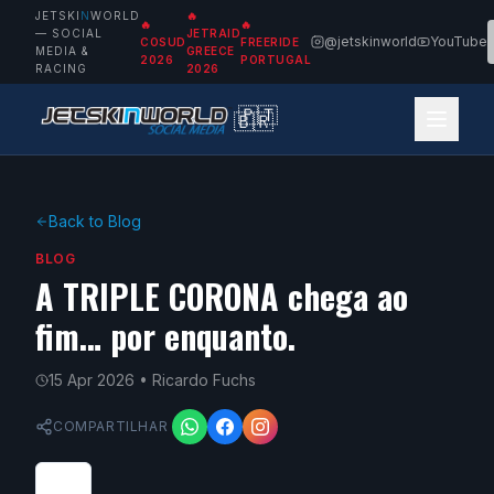
JETSKI
N
WORLD
🔥
🔥
🔥
— SOCIAL
JETRAID
@jetskinworld
YouTube
COSUD
FREERIDE
MEDIA &
GREECE
2026
PORTUGAL
RACING
2026
🇵🇹
🇧🇷
Back to Blog
BLOG
A TRIPLE CORONA chega ao
fim… por enquanto.
15 Apr 2026
• Ricardo Fuchs
COMPARTILHAR
0