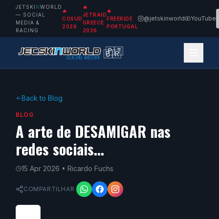
JETSKI
N
WORLD
🔥
🔥
🔥
— SOCIAL
JETRAID
@jetskinworld
YouTube
COSUD
FREERIDE
MEDIA &
GREECE
2026
PORTUGAL
RACING
2026
🇵🇹
🇧🇷
Back to Blog
BLOG
A arte de DESAMIGAR nas
redes sociais...
15 Apr 2026
• Ricardo Fuchs
COMPARTILHAR
0