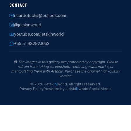
CONTACT
ricardofuchs@outlook.com
@jetskinworld
youtube.com/jetskinworld
+55 51 98292.1053
📷
The images in this gallery are protected by copyright. Please
refrain from taking screenshots, removing watermarks, or
manipulating them with AI tools. Purchase the original high-quality
version.
©
2026
Jetski
N
world
.
All rights reserved.
Privacy Policy
Powered by
Jetski
N
world
Social Media